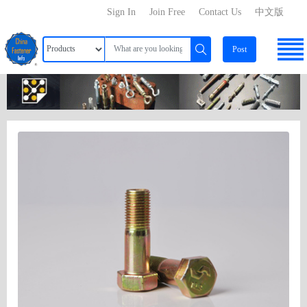
Sign In
Join Free
Contact Us
中文版
Post