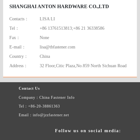
SHANGHAI ANTON HARDWARE CO.,LTD
Contacts：
LISA LI
Tel：
+86 13761513813;+86 21 36338586
Fax：
None
E-mail：
lisa@tbfastener.com
Country：
China
Address：
32 Floor,Citic Plaza,No.859 North Sichuan Road
Contact Us
Company：China Fastener Info
Tel：+86-20-38861363
Email：info@jzzfastener.net
Follow us on social media: