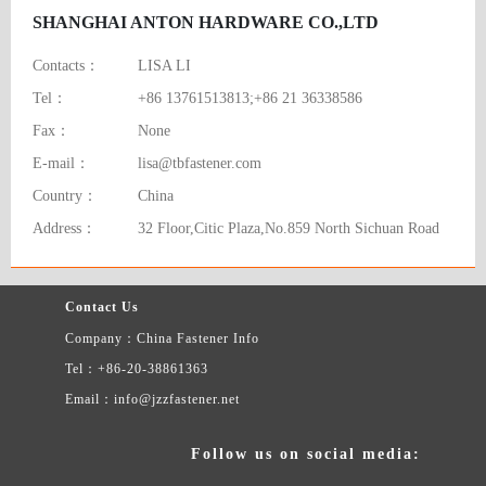
SHANGHAI ANTON HARDWARE CO.,LTD
Contacts：
LISA LI
Tel：
+86 13761513813;+86 21 36338586
Fax：
None
E-mail：
lisa@tbfastener.com
Country：
China
Address：
32 Floor,Citic Plaza,No.859 North Sichuan Road
Contact Us
Company：China Fastener Info
Tel：+86-20-38861363
Email：info@jzzfastener.net
Follow us on social media: