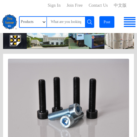
Sign In
Join Free
Contact Us
中文版
Post