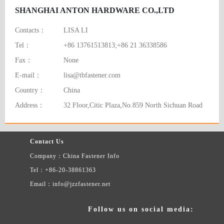
SHANGHAI ANTON HARDWARE CO.,LTD
Contacts：
LISA LI
Tel：
+86 13761513813;+86 21 36338586
Fax：
None
E-mail：
lisa@tbfastener.com
Country：
China
Address：
32 Floor,Citic Plaza,No.859 North Sichuan Road
Contact Us
Company：China Fastener Info
Tel：+86-20-38861363
Email：info@jzzfastener.net
Follow us on social media: