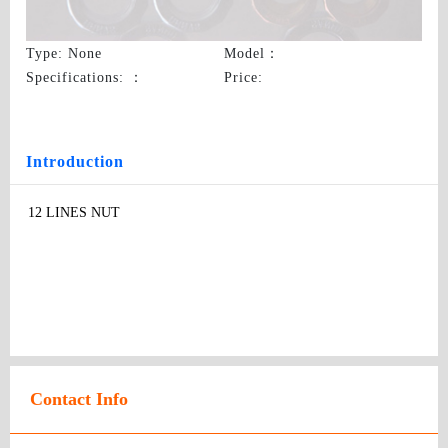
12 LINES NUT
Type
: None
Model
：
Specifications:
：
Price
:
Introduction
12 LINES NUT
Contact Info