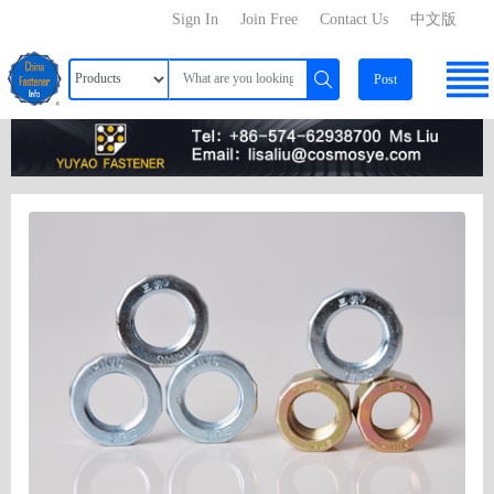
Sign In
Join Free
Contact Us
中文版
Post