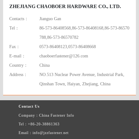
ZHEJIANG CHAOBOER HARDWARE CO., LTD.
Contacts：
Jianguo Gan
Tel：
86-573-86408568,86-573-86408168,86-573-86570
788,86-573-86570782
Fax：
0573-86408123,0573-86408668
E-mail：
chaoboerfastener@126.com
Country：
China
Address：
NO.513 Nuclear Power Avenue, Industrial Park,
Qinshan Town, Haiyan, Zhejiang, China
Contact Us
Company：China Fastener Info
Tel：+86-20-38861363
Email：info@jzzfastener.net