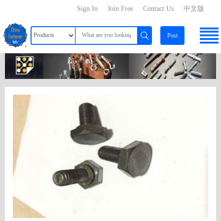
Sign In
Join Free
Contact Us
中文版
Post