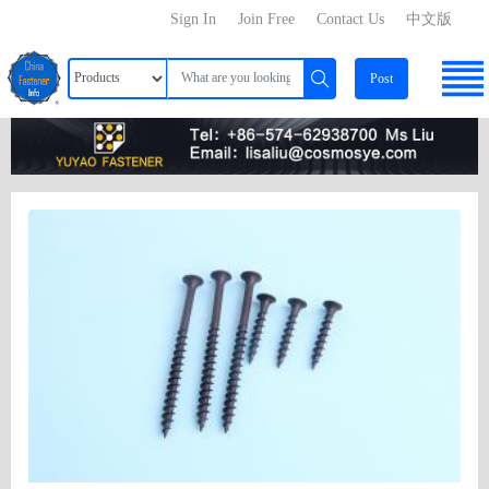
Sign In
Join Free
Contact Us
中文版
Post