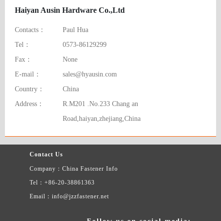
Haiyan Ausin Hardware Co.,Ltd
Contacts：
Paul Hua
Tel：
0573-86129299
Fax：
None
E-mail：
sales@hyausin.com
Country：
China
Address：
R.M201 .No.233 Chang an
Road,haiyan,zhejiang,China
Contact Us
Company：China Fastener Info
Tel：+86-20-38861363
Email：info@jzzfastener.net