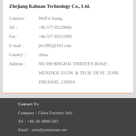
Zhejiang Kahuan Technology Co., Ltd.
Contacts：
WeiFei huang
Tel：
+86-577-85229666
Fax：
+86-577-85231999
E-mail：
jlw1002@163.com
Country：
china
Address：
NO.398 BINGHAI THIRTEEN ROAD ,
WENZHOU ECON. & TECH. DEVE. ZONE
ZHEJIANG ,CHINA
Contact Us
Company：China Fastener Info
Tel：+86-20-38861363
Email：info@jzzfastener.net