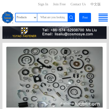
Sign In
Join Free
Contact Us
中文版
Post