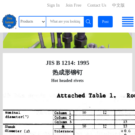
Sign In
Join Free
Contact Us
中文版
Post
JIS B 1214: 1995
热成形铆钉
Hot headed rivets