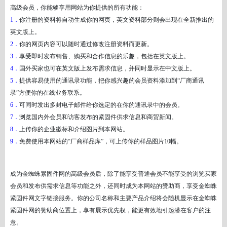
高级会员，你能够享用网站为你提供的所有功能：
1．
你注册的资料将自动生成你的网页，英文资料部分则会出现在全新推出的
英文版上。
2．
你的网页内容可以随时通过修改注册资料而更新。
3．
享受即时发布销售、购买和合作信息的乐趣，包括在英文版上。
4．
国外买家也可在英文版上发布需求信息，并同时显示在中文版上。
5．
提供容易使用的通讯录功能，把你感兴趣的会员资料添加到
“厂商通讯
录”方便你的在线业务联系。
6．
可同时发出多封电子邮件给你选定的在你的通讯录中的会员。
7．
浏览国内外会员和访客发布的紧固件供求信息和商贸新闻。
8．
上传你的企业徽标和介绍图片到本网站。
9．
免费使用本网站的
“厂商样品库”，可上传你的样品图片10幅。
成为金蜘蛛紧固件网的高级会员后，除了能享受普通会员不能享受的浏览买家
会员和发布供需求信息等功能之外，还同时成为本网站的赞助商，享受金蜘蛛
紧固件网文字链接服务。你的公司名称和主要产品介绍将会随机显示在金蜘蛛
紧固件网的赞助商位置上，享有展示优先权，能更有效地引起潜在客户的注
意。