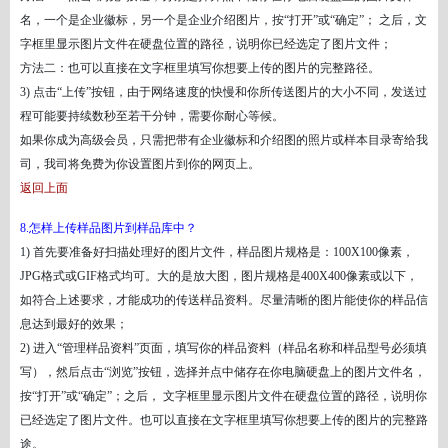
名，一个是企业徽标，另一个是企业介绍图片，按“打开”或“确定”； 之后，文
字框里显示图片文件在硬盘位置的路径，说明你已经选定了图片文件；
方法二：也可以直接在文字框里填写你想要上传的图片的完整路径。
3) 点击“上传”按钮，由于网络速度的快慢和你所传送图片的大小不同，发送过
程可能要持续数秒至若干分钟，需要你耐心等候。
如果你成为高级会员，只需把带有企业徽标和介绍图的照片或样本目录寄给我
司，我司将免费为你设置图片到你的网页上。
返回上面
8.怎样上传样品图片到样品库中？
1) 首先要准备好扫描处理好的图片文件，样品图片规格是：100X100像素，
JPG格式或GIF格式均可。大的是放大图，图片规格是400X400像素或以下，
如符合上述要求，才能成功的传送样品资料。尽量清晰的图片能使你的样品信
息达到最好的效果；
2) 进入“管理样品资料”页面，填写你的样品资料（样品名称和样品型号必须填
写），然后点击“浏览”按钮，选择并点中储存在你电脑硬盘上的图片文件名，
按“打开”或“确定”；之后， 文字框里显示图片文件在硬盘位置的路径，说明你
已经选定了图片文件。也可以直接在文字框里填写你想要上传的图片的完整路
途。