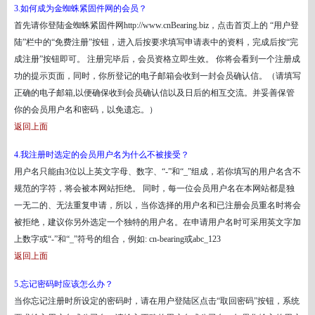
3.如何成为金蜘蛛紧固件网的会员？
首先请你登陆金蜘蛛紧固件网
http://www.cnBearing.biz，点击首页上的 “用户登
陆”栏中的“免费注册”按钮，进入后按要求填写申请表中的资料，完成后按“完
成注册”按钮即可。 注册完毕后，会员资格立即生效。 你将会看到一个注册成
功的提示页面，同时，你所登记的电子邮箱会收到一封会员确认信。（请填写
正确的电子邮箱,以便确保收到会员确认信以及日后的相互交流。并妥善保管
你的会员用户名和密码，以免遗忘。）
返回上面
4.我注册时选定的会员用户名为什么不被接受？
用户名只能由
3位以上英文字母、数字、“-”和“_”组成，若你填写的用户名含不
规范的字符，将会被本网站拒绝。 同时，每一位会员用户名在本网站都是独
一无二的、无法重复申请，所以，当你选择的用户名和已注册会员重名时将会
被拒绝，建议你另外选定一个独特的用户名。在申请用户名时可采用英文字加
上数字或“-”和“_”符号的组合，例如: cn-bearing或abc_123
返回上面
5.忘记密码时应该怎么办？
当你忘记注册时所设定的密码时，请在用户登陆区点击
“取回密码”按钮，系统