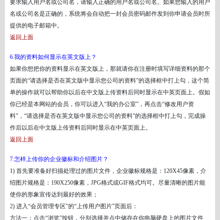
要求输入用户名或公司名，请输入正确的用户名或公司名。如果您输入的用户
名或公司名是正确的，系统将会自动把一封会员密码邮件发到你申请会员时所
提供的电子邮箱中。
返回上面
6.我的资料如何显示在英文版上？
如果你想把你的资料显示在英文版上，那就请你在注册时填写详细资料的那个
页面的
“请选择是否在英文版中显示您公司的资料”的选择框中打上勾，这个简
单的操作就可以帮助你以后在中文版上传资料后同时显示在中英页面上。假如
你已经是本网站的会员，你可以进入“我的办公室”，再点击“修改用户资
料”，“请选择是否在英文版中显示您公司的资料”的选择框中打上勾，完成操
作后以后在中文版上传资料后同时显示在中英页面上。
返回上面
7.怎样上传你的企业徽标和介绍图片？
1) 首先要准备好扫描处理过的图片文件，企业徽标规格是：120X45像素，介
绍图片规格是：190X250像素，JPG格式或GIF格式均可。尽量清晰的图片能
使你的形象宣传达到最好的效果；
2) 进入“会员管理专区”的“上传用户图片”页面后：
方法一：点击
“浏览”按钮，分别选择并点中储存在你电脑硬盘上的图片文件