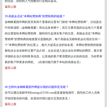
的信息，则你的人气指数排行会相应提高。
返回上面
39.高级会员在“本网站赞助商”的赞助商的链接？
金蜘蛛紧固件网的首页有四个显著的位置专门留给
“本网站赞助商”，分别是在
中间靠顶部（金蜘蛛视窗）和右边各有两个；其它主要页面的右边有六个显著
的位置留给本网站赞助商，能特别引起潜在客户的注意。高级会员在“本网站
赞助商”的赞助商的链接显示是随机的，每个高级会员都有机会出现在任何一
个“本网站赞助商”的位置上，能大大提高企业的知名度。本网站赞助商的链接
都包含企业名称和主要产品介绍，点击后进入该企业在本网站的网页，展示更
详细的企业介绍和联系信息。让其他的客户更清楚的认识你的信息，为你带来
新的客户和更多的商机。（此项功能只限于本站的高级会员）
返回上面
40.怎样向金蜘蛛紧固件网提出我的问题和意见呢？
你可以通过发邮件到
bearings@3339.com
或直接致电我司，我司的工作人员将
尽快回复你的问题。欢迎你对我们提出宝贵的意见！
返回上面