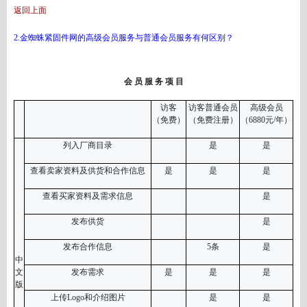
返回上面
2.金蜘蛛紧固件网的高级会员服务与普通会员服务有何区别？
会
员 服 务 项 目
访客
访客普通会员
高级会员
（免费）
（免费注册）
（6880
元/年）
列入厂商目录
是
是
查看卖家资料及供货和合作信息
是
是
是
查看买家资料及需求信息
是
发布供货
是
发布合作信息
5条
是
中
文
发布需求
是
是
是
版
上传
Logo和介绍图片
是
是