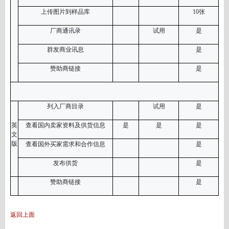
上传图片到样品库
10张
厂商通讯录
试用
是
群发商业讯息
是
赞助商链接
是
列入厂商目录
试用
是
英
查看国内卖家资料及供货信息
是
是
是
文
版
查看国外买家需求和合作信息
是
发布供货
是
赞助商链接
是
返回上面