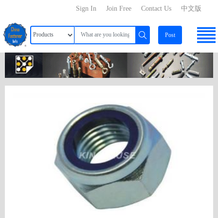
Sign In
Join Free
Contact Us
中文版
Post