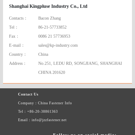
Shanghai Kingpluse Industry Co., Ltd
Contacts：
Bacon Zhang
Tel：
86-21-57733852
Fax：
0086 21 57736953
E-mail：
sales@kp-industry.com
Country：
China
Address：
No.251, LEDU RD, SONGJIANG, SHANGHAI
CHINA 201620
Contact Us
Company：China Fastener Info
Tel：+86-20-38861363
Email：info@jzzfastener.net